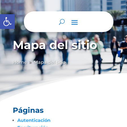
Abrir barra de herramientas
Mapa del sitio
Home
Mapa del sitio
9
Páginas
Autenticación