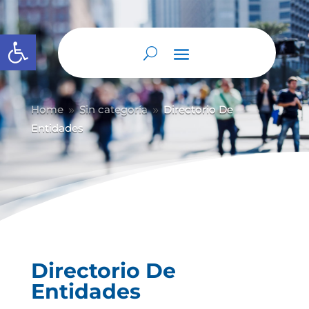
Abrir barra de herramientas
Home
Sin categoría
Directorio De
9
9
Entidades
Directorio De
Entidades