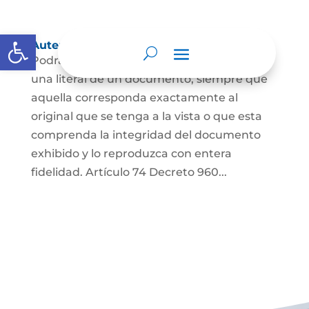
Abrir barra de herramientas
Autenticación de Copias
Podrá autenticarse una copia mecánica o
una literal de un documento, siempre que
aquella corresponda exactamente al
original que se tenga a la vista o que esta
comprenda la integridad del documento
exhibido y lo reproduzca con entera
fidelidad. Artículo 74 Decreto 960...