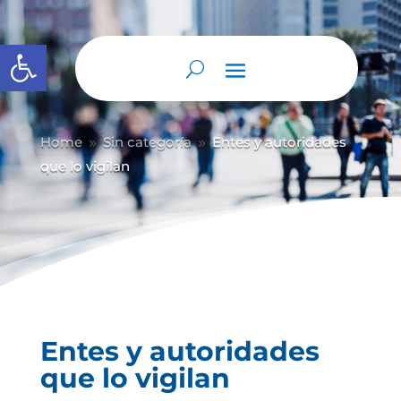
Abrir barra de herramientas
Home
Sin categoría
Entes y autoridades
9
9
que lo vigilan
Entes y autoridades
que lo vigilan