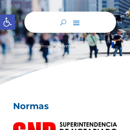
Abrir barra de herramientas
Home
Normas
Normas
9
9
Normas