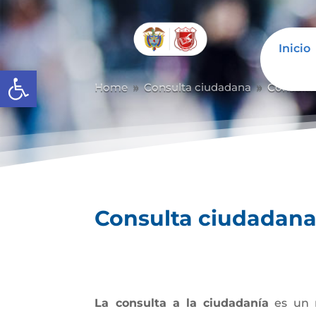
Inicio
Abrir barra de herramientas
Home
Consulta ciudadana
Consulta
9
9
Consulta ciudadan
La consulta a la ciudadanía
es un m