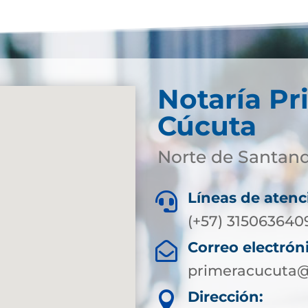
Notaría Pr
Cúcuta
Norte de Santan
Líneas de atenc

(+57) 31506364
Correo electrón

primeracucuta@
Dirección:
