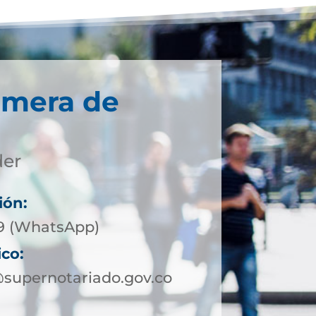
imera de
der
ión:
09 (WhatsApp)
ico:
supernotariado.gov.co