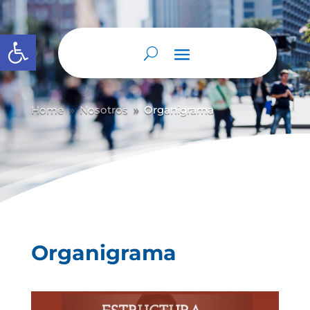
Abrir barra de herramientas
Home
Nosotros
Organigrama
9
9
Organigrama