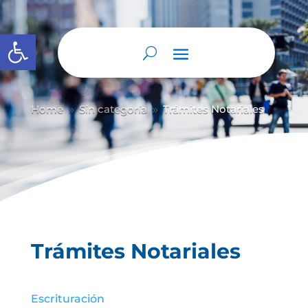
Abrir barra de herramientas
Home
Sin categoría
Trámites Notariales
9
9
Trámites Notariales
Escrituración