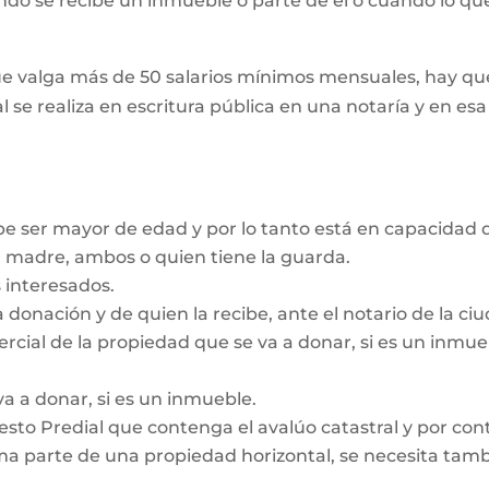
ando se recibe un inmueble o parte de él o cuando lo que
e valga más de 50 salarios mínimos mensuales, hay que
l se realiza en escritura pública en una notaría y en es
be ser mayor de edad y por lo tanto está en capacidad d
a madre, ambos o quien tiene la guarda.
 interesados.
a donación y de quien la recibe, ante el notario de la c
ercial de la propiedad que se va a donar, si es un inmu
va a donar, si es un inmueble.
sto Predial que contenga el avalúo catastral y por contr
a parte de una propiedad horizontal, se necesita tambié