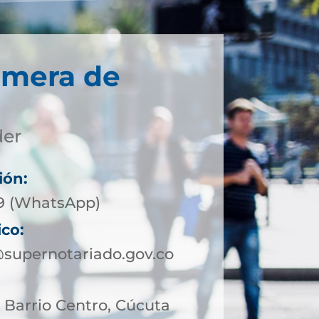
imera de
der
ión:
09 (WhatsApp)
ico:
supernotariado.gov.co
69 Barrio Centro, Cúcuta