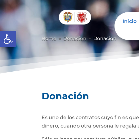
Inicio
Abrir barra de herramientas
Home
Donación
Donación
9
9
Donación
Es uno de los contratos cuyo fin es qu
dinero, cuando otra persona le regala u