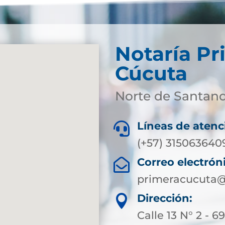
Notaría Pr
Cúcuta
Norte de Santan
Líneas de atenc

(+57) 31506364
Correo electrón

primeracucuta@
Dirección:

Calle 13 N° 2 - 