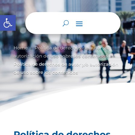
Abrir barra de herramientas
Home
Política de derechos de autor y/
o
9
autorización de uso sobre los contenidos
9
Política de derechos de autor y/o autorización
de uso sobre los contenidos
Política de derechos